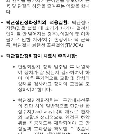
의 인지를 증가시켜 근이완을 유도하여 근
육 및 관절의 하중을 줄여주는 역할을 합니
다.
턱관절안정화장치의 적용질환
:
턱관절내
장증(입을 벌릴 때 소리가 나거나 걸려서
입이 잘 안 벌어지는 경우), 이갈이 및 이악
물기로 인한 치아/치주 손상이나 턱 근육
통, 턱관절의 퇴행성 골관절염(TMJOA)
턱관절안정화장치 치료시 주의사항
:
안정화장치 장착 일주일 후 내원하
여 장치가 잘 맞는지 검사하여야 하
며, 이후 주기적으로 교합 및 장치의
상태를 검사하고 장치의 교합을 조
정하여야 합니다.
턱관절안정화장치는 구강내과전문
의 진단 하에 일반적으로 단단한 합
성수지(hard acrylic)의 재료로 환자
의 교합과 생리적으로 안정된 하악
위를 제공하도록 제작되어야 그 안
정성과 효과성을 확보할 수 있습니