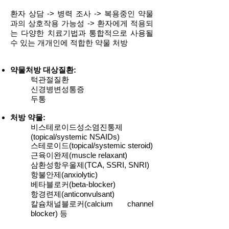
환자 상담 -> 병력 조사 -> 복용중인 약물
과의 상호작용 가능성 -> 환자에게 적용되
는 다양한 치료기법과 통합적으로 사용될
수 있는 개개인에 적합한 약물 처방
약물처방 대상질환
:
턱관절질환
신경병변성통증
두통
처방 약물
:
비스테로이드성소염진통제
(topical/systemic NSAIDs)
스테로이드(topical/systemic steroid)
근육이완제(muscle relaxant)
삼환성항우울제(TCA, SSRI, SNRI)
항불안제(anxiolytic)
베타블로커(beta-blocker)
항경련제(anticonvulsant)
칼슘채널블로커(calcium channel
blocker) 등