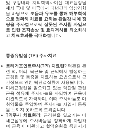
및 구강내과 치의학박사이신 대표원장님
께서 국내 및 미국에서 다년간의 임상경험
을 바탕으로
초음파 유도를 통해 해부학적
으로 정확히 치료를 요하는 관절강 내에 정
량을 주사
함으로써
잘못된 주사침 자입으
로 인한 조직손상 및 효과저하를 최소화
하
고
치료효과를 극대화
합니다.
통증유발점 (TPI) 주사치료
트리거포인트주사(TPI) 치료란
? 턱관절 관
련 턱, 머리, 목근육 및 근막에서 발생하는
근경련 및 통증을 치료하는 요법으로서 근
긴장으로 인한 턱관절질환에 사용됩니다.
미세근경련을 일으키고 있는 턱관절 관련
근육 섬유에 주사바늘을 자입하여 근육이
이완되도록 자극하며, 이때 주사바늘로 마
취약물을 투입하여 주사바늘 자입시 통증
을 느끼지 못하도록 도와줍니다.
TPI주사 치료원리
: 근경련을 일으키는 미
세근섬유에 주사바늘을 정확하게 자입하
여 근육이 이완되고 혈액순환을 증진시키