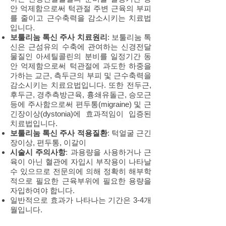
안 억제함으로써 턱관절 주변 근육의 부피
를 줄이고 근수축력을 감소시키는 치료법
입니다.
보툴리눔 톡신 주사 치료원리
: 보툴리눔 톡
신은 근섬유의 수축에 관여하는 신경전달
물질인 아세틸콜린의 분비를 일정기간 동
안 억제함으로써 턱관절에 과도한 하중을
가하는 교근, 측두근의 부피 및 근수축력을
감소시키는 치료요법입니다. 또한 전두근,
후두근, 경추측방근육, 흉쇄유돌근, 승모근
등에 주사함으로써 편두통(migraine) 및 근
긴장이상(dystonia)에 효과적임이 입증된
치료법입니다.
보툴리눔 톡신 주사 적용질환
: 턱얼굴 근긴
장이상, 편두통, 이갈이
시술시 주의사항
: 과용량을 사용하거나 근
육이 아닌 혈관에 자입시 부작용이 나타날
수 있으므로 전문의에 의해 정확히 해부학
적으로 필요한 근육부위에 필요한 용량을
자입하여야 합니다.
일반적으로 효과가 나타나는 기간은 3-4개
월입니다.