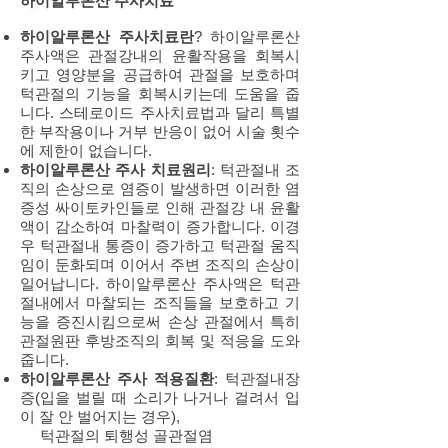
하이알루론산 주사치료
하이알루론산 주사치료란
? 하이알루론산
주사액은 관절강내의 윤활작용을 회복시
키고 영양분을 공급하여 관절을 보호하며
턱관절의 기능을 회복시키는데 도움을 줍
니다. 스테로이드 주사치료법과 달리 특별
한 부작용이나 거부 반응이 없어 시술 횟수
에 제한이 없습니다.
하이알루론산 주사 치료원리
: 턱관절내 조
직의 손상으로 염증이 발생하면 이러한 염
증성 싸이토카인들로 인해 관절강 내 윤활
액이 감소하여 마찰력이 증가합니다. 이경
우 턱관절내 통증이 증가하고 턱관절 움직
임이 둔화되며 이어서 주변 조직의 손상이
일어납니다. 하이알루론산 주사액은 턱관
절내에서 마찰되는 조직들을 보호하고 기
능을 증진시킴으로써 손상 관절에서 특히
관절원판 후방조직의 회복 및 적응을 도와
줍니다.
하이알루론산 주사 적용질환
: 턱관절내장
증(입을 벌릴 때 소리가 나거나 걸려서 입
이 잘 안 벌어지는 경우),
턱관절의 퇴행성 골관절염