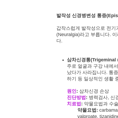
발작성 신경병변성 통증(Episo
갑작스럽게 발작성으로 전기가
(Neuralgia)라고 부릅니
다.
삼차신경통
(Trigeminal 
주로 얼굴과 구강 내에서
났다가 사라집니다. 통증
하기 등 일상적인 생활 
원인
:
삼차신경 손상
진단방법
:
병력검사, 신경
치료법
:
약물요법과 수술
약물요법:
carbamaz
valproate, tizanidin