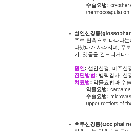
수술요법:
cryother
thermocoagulation,
설인신경통
(glossophar
주로 편측으로 나타나는데
타났다가 사라지며, 주로 
기, 잇몸을 건드리거나 
원인
:
설인신경, 미주신
진단방법
:
병력검사, 신경검
치료법
:
약물요법과 수술
약물요법:
carbamaz
수술요법:
microvas
upper rootlets of 
후두신경통
(Occipital n