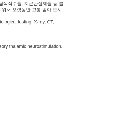
탐색적수술, 치근단절제술 등 불
키워서 오랫동안 고통 받아 오시
gical testing, X-ray, CT,
sory thalamic neurostimulation.